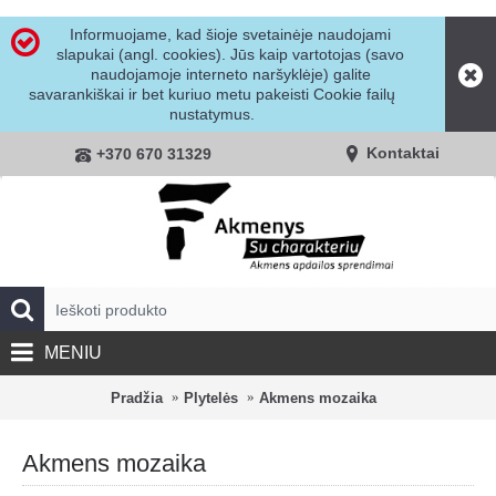
Informuojame, kad šioje svetainėje naudojami
slapukai (angl. cookies). Jūs kaip vartotojas (savo
naudojamoje interneto naršyklėje) galite
savarankiškai ir bet kuriuo metu pakeisti Cookie failų
nustatymus.
Kontaktai
+370 670 31329
MENIU
Pradžia
Plytelės
Akmens mozaika
Akmens mozaika