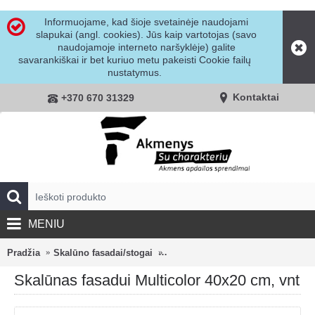
Informuojame, kad šioje svetainėje naudojami
slapukai (angl. cookies). Jūs kaip vartotojas (savo
naudojamoje interneto naršyklėje) galite
savarankiškai ir bet kuriuo metu pakeisti Cookie failų
nustatymus.
Kontaktai
+370 670 31329
MENIU
Pradžia
Skalūno fasadai/stogai
Skalūnas fasadui Multicolor 40x20
Skalūnas fasadui Multicolor 40x20 cm, vnt