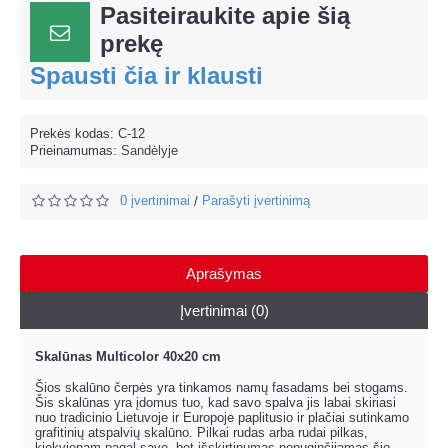
Pasiteiraukite apie šią
prekę
Spausti čia ir klausti
Prekės kodas:
C-12
Prieinamumas:
Sandėlyje
0 įvertinimai
Parašyti įvertinimą
/
Aprašymas
Įvertinimai (0)
Skalūnas Multicolor 40x20 cm
Šios skalūno čerpės yra tinkamos namų fasadams bei stogams.
Šis skalūnas yra įdomus tuo, kad savo spalva jis labai skiriasi
nuo tradicinio Lietuvoje ir Europoje paplitusio ir plačiai sutinkamo
grafitinių atspalvių skalūno. Pilkai rudas arba rudai pilkas,
kiekvienam pagal save, bet išskirtinumas nenuginčijamas šio