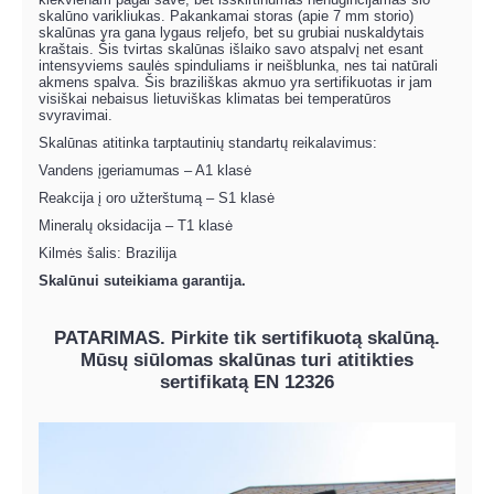
skalūno varikliukas. Pakankamai storas (apie 7 mm storio)
skalūnas yra gana lygaus reljefo, bet su grubiai nuskaldytais
kraštais. Šis tvirtas skalūnas išlaiko savo atspalvį net esant
intensyviems saulės spinduliams ir neišblunka, nes tai natūrali
akmens spalva. Šis braziliškas akmuo yra sertifikuotas ir jam
visiškai nebaisus lietuviškas klimatas bei temperatūros
svyravimai.
Skalūnas atitinka tarptautinių standartų reikalavimus:
Vandens įgeriamumas – A1 klasė
Reakcija į oro užterštumą – S1 klasė
Mineralų oksidacija – T1 klasė
Kilmės šalis: Brazilija
Skalūnui suteikiama garantija.
PATARIMAS. Pirkite tik sertifikuotą skalūną.
Mūsų siūlomas skalūnas turi atitikties
sertifikatą EN 12326